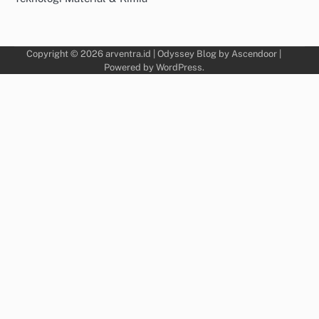
Copyright © 2026
arventra.id
| Odyssey Blog by
Ascendoor
|
Powered by
WordPress
.