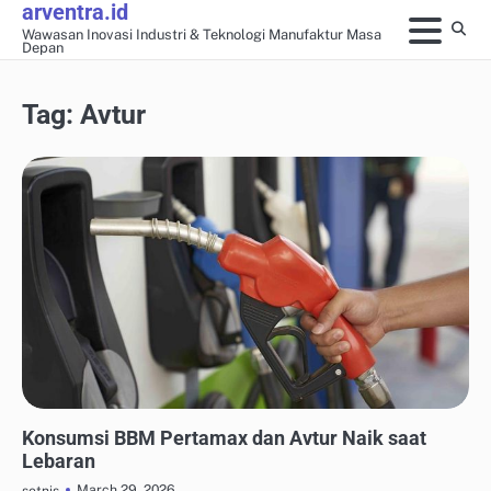
arventra.id
Skip
Wawasan Inovasi Industri & Teknologi Manufaktur Masa
to
Depan
content
Tag:
Avtur
OTOMASI & ROBOTIKA INDUSTRI
Konsumsi BBM Pertamax dan Avtur Naik saat
Lebaran
March 29, 2026
setnis