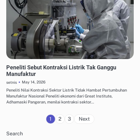
OTOMASI & ROBOTIKA INDUSTRI
Peneliti Sebut Kontraksi Listrik Tak Ganggu
Manufaktur
May 14, 2026
setnis
Peneliti Nilai Kontraksi Sektor Listrik Tidak Hambat Pertumbuhan
Manufaktur Nasional Peneliti ekonomi dari Great Institute,
Adhamaski Pangeran, menilai kontraksi sektor…
Posts
1
2
3
Next
pagination
Search