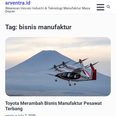
arventra.id
Skip
Wawasan Inovasi Industri & Teknologi Manufaktur Masa
to
Depan
content
Tag:
bisnis manufaktur
ENERGI TERBARUKAN UNTUK INDUSTRI
Toyota Merambah Bisnis Manufaktur Pesawat
Terbang
July 2, 2026
setnis