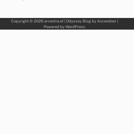
Copyright © 2026
arventra.id
| Odyssey Blog by
Ascendoor
|
Powered by
WordPress
.