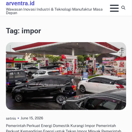
arventra.id
Skip
Wawasan Inovasi Industri & Teknologi Manufaktur Masa
to
Depan
content
Tag:
impor
ENERGI TERBARUKAN UNTUK INDUSTRI
June 15, 2026
setnis
Pemerintah Perkuat Energi Domestik Kurangi Impor Pemerintah
Perkuat Kemandirian Energi untuk Tekan Impor Minyak Pemerintah