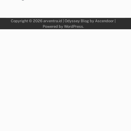
Copyright © 2026
arventra.id
| Odyssey Blog by
Ascendoor
|
Powered by
WordPress
.