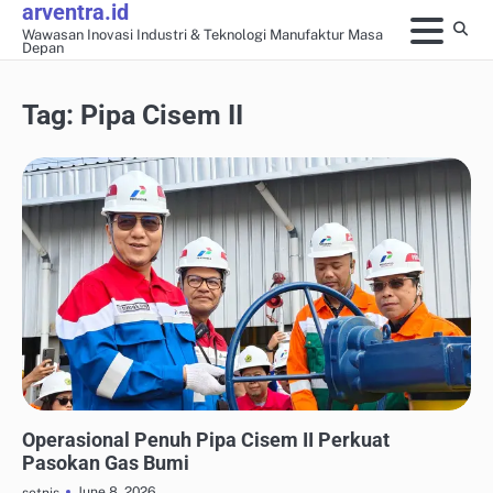
arventra.id
Skip
Wawasan Inovasi Industri & Teknologi Manufaktur Masa
to
Depan
content
Tag:
Pipa Cisem II
OTOMASI & ROBOTIKA INDUSTRI
Operasional Penuh Pipa Cisem II Perkuat
Pasokan Gas Bumi
June 8, 2026
setnis