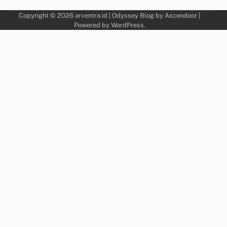
Copyright © 2026
arventra.id
| Odyssey Blog by
Ascendoor
|
Powered by
WordPress
.