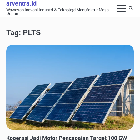
arventra.id
Skip
Wawasan Inovasi Industri & Teknologi Manufaktur Masa
to
Depan
content
Tag:
PLTS
ENERGI TERBARUKAN UNTUK INDUSTRI
Koperasi Jadi Motor Pencapaian Target 100 GW