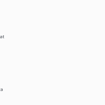
at
ga