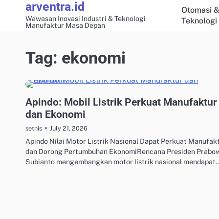
arventra.id
Skip
Otomasi &
to
Wawasan Inovasi Industri & Teknologi
Teknologi
Manufaktur Masa Depan
content
Tag:
ekonomi
ENERGI TERBARUKAN UNTUK INDUSTRI
Apindo: Mobil Listrik Perkuat Manufaktur
dan Ekonomi
July 21, 2026
setnis
Apindo Nilai Motor Listrik Nasional Dapat Perkuat Manufak
dan Dorong Pertumbuhan EkonomiRencana Presiden Prabo
Subianto mengembangkan motor listrik nasional mendapat