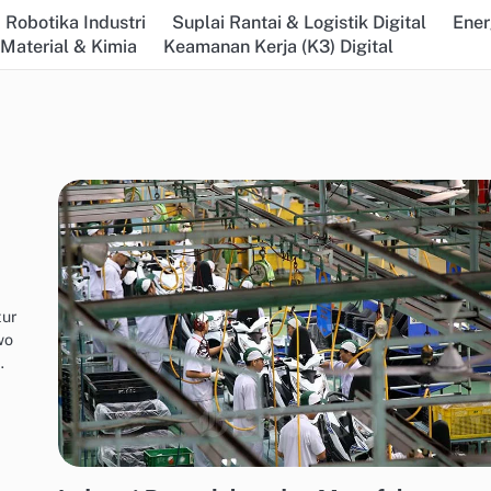
 Robotika Industri
Suplai Rantai & Logistik Digital
Ener
 Material & Kimia
Keamanan Kerja (K3) Digital
tur
wo
…
ENERGI TERBARUKAN UNTUK INDUSTRI