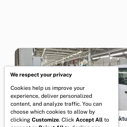
We respect your privacy
Cookies help us improve your
experience, deliver personalized
content, and analyze traffic. You can
choose which cookies to allow by
ENERGI TERBARUKAN UNTUK INDUSTRI
Pemerintah Tingkatkan Ekspor Manufaktu
clicking
Customize
. Click
Accept All
to
demi Ekonomi